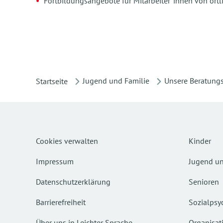
Fortbildungsangebote für Mitarbeiter*innen von örtl
Jugend und Familie
Unsere Beratungs
Startseite
Cookies verwalten
Kinder
Impressum
Jugend un
Datenschutzerklärung
Senioren
Barrierefreiheit
Sozialpsyc
Über uns in Leichter Sprache
Organisat