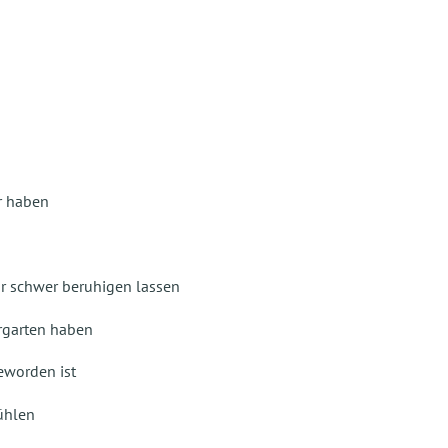
r haben
r schwer beruhigen lassen
ergarten haben
eworden ist
fühlen