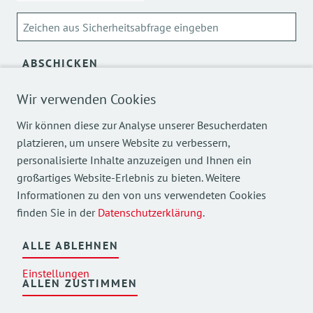
ABSCHICKEN
Wir verwenden Cookies
Über die Verarbeitung meiner personenbezogenen Daten
kann ich mich
hier
informieren.
Wir können diese zur Analyse unserer Besucherdaten
platzieren, um unsere Website zu verbessern,
personalisierte Inhalte anzuzeigen und Ihnen ein
großartiges Website-Erlebnis zu bieten. Weitere
Informationen zu den von uns verwendeten Cookies
finden Sie in der
Datenschutzerklärung
.
Mehr Einblicke in unsere Arbeit finden Sie auch auf
unseren Social Media Kanälen.
ALLE ABLEHNEN
Einstellungen
ALLEN ZUSTIMMEN
©
2026
AWO Bezirksverband Oberbayern e.V.