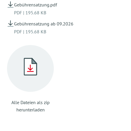
Betriebsausflug
Gebührensatzung.pdf
PDF
|
195.68 KB
23.08.2027-05.09.2027 Schließzeit -
Sommerferien
Gebührensatzung ab 09.2026
PDF
|
195.68 KB
13.09.2027 Schließtag - Team-Tag
17.11.2027 Schließtag -
Konzeptionstag
24.12.2027-31.12.2027 Schließzeit -
Weihnachtsferien
Es sind noch zwei weitere Schließtage für 2027
Alle Dateien als zip
in Planung.
herunterladen
Die Termine werden rechtzeitig mitgeteilt.