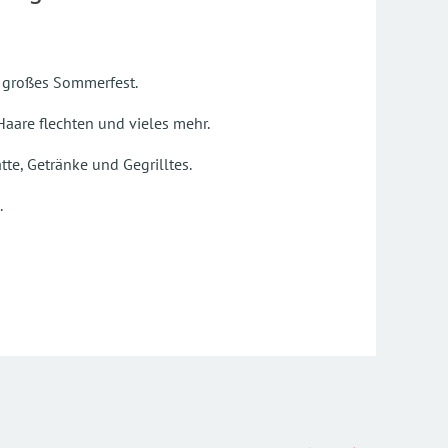
Liebe
n großes Sommerfest.
Eure 
aare flechten und vieles mehr.
Zusam
haben
tte, Getränke und Gegrilltes.
Die K
.
01.09
Unser
gesch
Wir w
Liebe