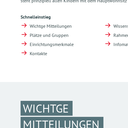
steht prinzipiell allen Kindern mit dem Hauptwohnsitz i
Schnelleinstieg
Wichtge Mitteilungen
Wissen
Plätze und Gruppen
Rahmen
Einrichtungsmerkmale
Infomat
Kontakte
WICHTGE
MITTEILUNGEN