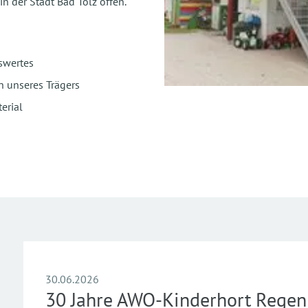
n der Stadt Bad Tölz offen.
swertes
 unseres Trägers
erial
30.06.2026
30 Jahre AWO-Kinderhort Rege