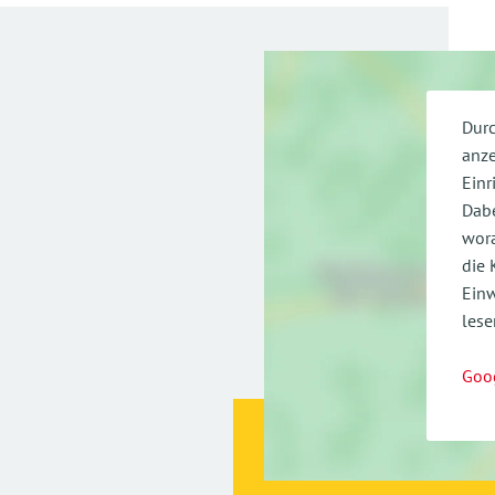
Durc
anze
Einr
Dabe
wora
die 
Einw
lese
Goo