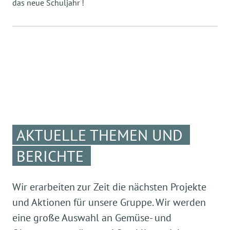
das neue Schuljahr !
Donnerstag: hauswirtschaftliche Angebote
Freitag: Ballspiele in der Turnhalle und auf dem
Sportplatz, Kicker
In der Ferienzeit
In der Ferienzeit wird der Tagesablauf an die
Bedürfnisse und Wünsche der Kinder
entsprechend angepasst.
AKTUELLE THEMEN UND
BERICHTE
Wir erarbeiten zur Zeit die nächsten Projekte
und Aktionen für unsere Gruppe. Wir werden
eine große Auswahl an Gemüse- und