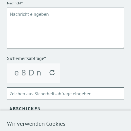
Nachricht*
Sicherheitsabfrage*
ABSCHICKEN
Wir verwenden Cookies
Über die Verarbeitung meiner personenbezogenen Daten
kann ich mich
hier
informieren.