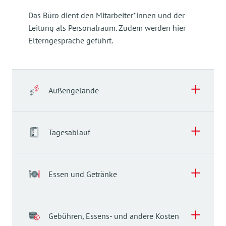
Das Büro dient den Mitarbeiter*innen und der
Leitung als Personalraum. Zudem werden hier
Elterngespräche geführt.
Außengelände
Außengelände
Tagesablauf
Unser großer Garten mit Bäumen und einem
Pflanzenbereich bietet viele Möglichkeiten zum
Tagesablauf
Bewegen, Entdecken, Beobachten und Spielen
Essen und Getränke
(Vogelnestschaukel, Spielschiff, Rutsche,
Unser Tagesablauf ermöglicht eine den Kindern
Sandkästen, Matschbereich, Klettergerüst). Die
angepasste flexible Gestaltung und gibt durch
Essen und Getränke
Spielmöglichkeiten können Sie in unserer
seine festen Elemente gleichzeitig eine
Gebühren, Essens- und andere Kosten
Galerie begutachten.
orientierende Struktur. Die Kinder haben die