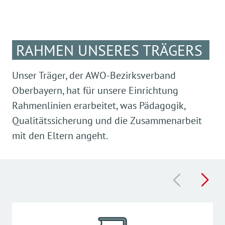
freie Wahl des Freispiels
Kinderbefragung
RAHMEN UNSERES TRÄGERS
Vorschulprogramme
Morgenkreis
Unser Träger, der AWO-Bezirksverband
Oberbayern, hat für unsere Einrichtung
Stuhlkreis / Mittagskreis
Rahmenlinien erarbeitet, was Pädagogik,
Qualitätssicherung und die Zusammenarbeit
mit den Eltern angeht.