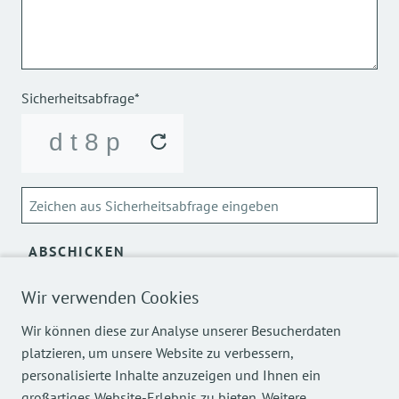
Sicherheitsabfrage*
ABSCHICKEN
Wir verwenden Cookies
Über die Verarbeitung meiner personenbezogenen Daten
kann ich mich
hier
informieren.
Wir können diese zur Analyse unserer Besucherdaten
platzieren, um unsere Website zu verbessern,
personalisierte Inhalte anzuzeigen und Ihnen ein
großartiges Website-Erlebnis zu bieten. Weitere