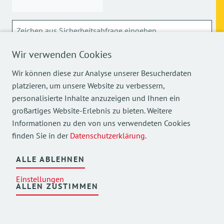
Wir verwenden Cookies
ABSCHICKEN
Wir können diese zur Analyse unserer Besucherdaten
Über die Verarbeitung meiner personenbezogenen Daten
platzieren, um unsere Website zu verbessern,
kann ich mich
hier
informieren.
personalisierte Inhalte anzuzeigen und Ihnen ein
großartiges Website-Erlebnis zu bieten. Weitere
Informationen zu den von uns verwendeten Cookies
finden Sie in der
Datenschutzerklärung
.
ALLE ABLEHNEN
Mehr Einblicke in unsere Arbeit finden Sie auch auf
Einstellungen
unseren Social Media Kanälen.
ALLEN ZUSTIMMEN