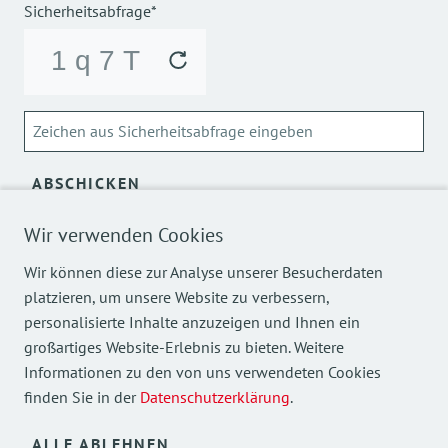
Sicherheitsabfrage*
ABSCHICKEN
Über die Verarbeitung meiner personenbezogenen Daten
Wir verwenden Cookies
kann ich mich
hier
informieren.
Wir können diese zur Analyse unserer Besucherdaten
platzieren, um unsere Website zu verbessern,
personalisierte Inhalte anzuzeigen und Ihnen ein
großartiges Website-Erlebnis zu bieten. Weitere
Informationen zu den von uns verwendeten Cookies
finden Sie in der
Datenschutzerklärung
.
Mehr Einblicke in unsere Arbeit finden Sie auch auf
unseren Social Media Kanälen.
ALLE ABLEHNEN