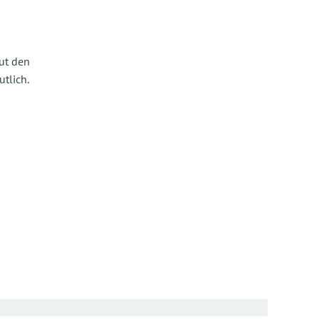
ut den
tlich.