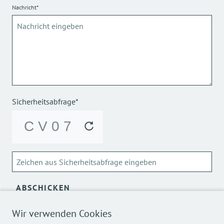
Nachricht*
Sicherheitsabfrage*
ABSCHICKEN
Wir verwenden Cookies
Über die Verarbeitung meiner personenbezogenen Daten
kann ich mich
hier
informieren.