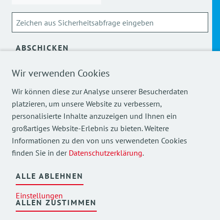
ABSCHICKEN
Wir verwenden Cookies
Über die Verarbeitung meiner personenbezogenen Daten
kann ich mich
hier
informieren.
Wir können diese zur Analyse unserer Besucherdaten
platzieren, um unsere Website zu verbessern,
personalisierte Inhalte anzuzeigen und Ihnen ein
großartiges Website-Erlebnis zu bieten. Weitere
Informationen zu den von uns verwendeten Cookies
finden Sie in der
Datenschutzerklärung
.
Mehr Einblicke in unsere Arbeit finden Sie auch auf
unseren Social Media Kanälen.
ALLE ABLEHNEN
Einstellungen
ALLEN ZUSTIMMEN
©
2026
AWO Bezirksverband Oberbayern e.V.